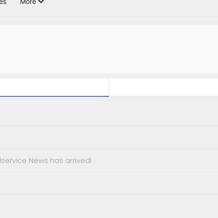
es
More
ervice News has arrived!