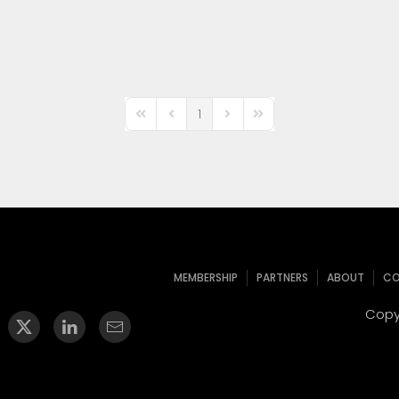
1
First Page
Previous Page
Next Page
Last Page
MEMBERSHIP
PARTNERS
ABOUT
CO
Copyr