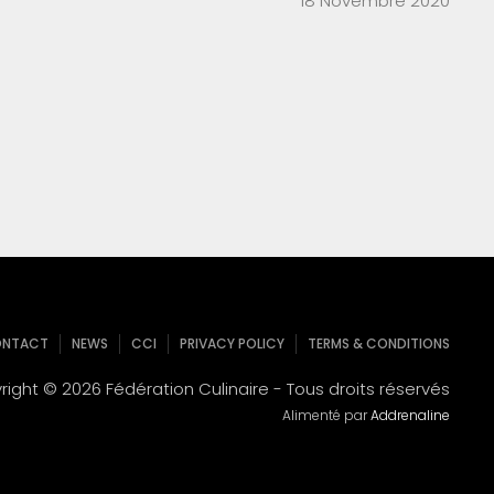
18 Novembre 2020
NTACT
NEWS
CCI
PRIVACY POLICY
TERMS & CONDITIONS
ight © 2026 Fédération Culinaire - Tous droits réservés
Alimenté par
Addrenaline