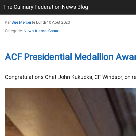
The Culinary Federation News Blog
Par
Sue Mercer
le Lundi 10 Août 2020
Catégorie:
News Across Canada
ACF Presidential Medallion Awa
Congratulations Chef John Kukucka, CF Windsor, on re